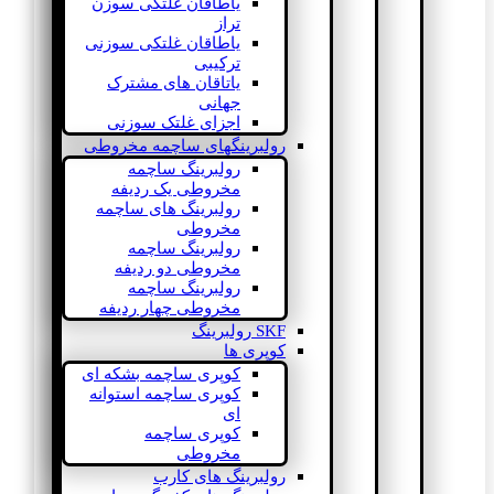
یاطاقان غلتکی سوزن
تراز
یاطاقان غلتکی سوزنی
ترکیبی
یاتاقان های مشترک
جهانی
اجزای غلتک سوزنی
رولبرینگهای ساچمه مخروطی
رولبرینگ ساچمه
مخروطی یک ردیفه
رولبرینگ های ساچمه
مخروطی
رولبرینگ ساچمه
مخروطی دو ردیفه
رولبرینگ ساچمه
مخروطی چهار ردیفه
SKF رولبرینگ
کوپری ها
کوپری ساچمه بشکه ای
کوپری ساچمه استوانه
ای
کوپری ساچمه
مخروطی
رولبرینگ های کارب