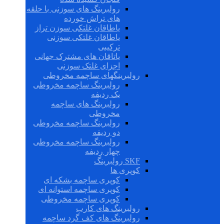
رولبرینگ های سوزنی با حلقه
های تراش خورده
یاطاقان غلتکی سوزن تراز
یاطاقان غلتکی سوزنی
ترکیبی
یاتاقان های مشترک جهانی
اجزای غلتک سوزنی
رولبرینگهای ساچمه مخروطی
رولبرینگ ساچمه مخروطی
یک ردیفه
رولبرینگ های ساچمه
مخروطی
رولبرینگ ساچمه مخروطی
دو ردیفه
رولبرینگ ساچمه مخروطی
چهار ردیفه
SKF رولبرینگ
کوپری ها
کوپری ساچمه بشکه ای
کوپری ساچمه استوانه ای
کوپری ساچمه مخروطی
رولبرینگ های کارب
رولبرینگ های کف گرد ساچمه