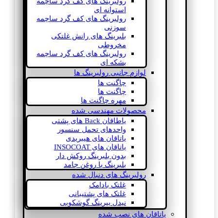
رولبرینگ های کف گرد ساچمه
استوانه ای
رولبرینگ های کف گرد ساچمه
سوزنی
بلبرینگ های رانش غلتکی
مخروطی
رولبرینگ های کف گرد ساچمه
بشکه ای
لوازم جانبی رولبرینگ ها
چاگنت ها
چاگنت ها
مهره چاگنت ها
محصولات مهندسی شده
یاطاقان Back های پشتی
واحدهای تحمل سنسور
یاتاقان های هیبریدی
یاتاقان های INSOCOAT
بدون بلبرینگ روکش دار
بلبرینگ با روغن جامد
رولبرینگ های دنبال شده
غلتک بادامک
غلتک های پشتیبانی
نیدل بیرینگ گوشکوبی
یاتاقان های نصب شده