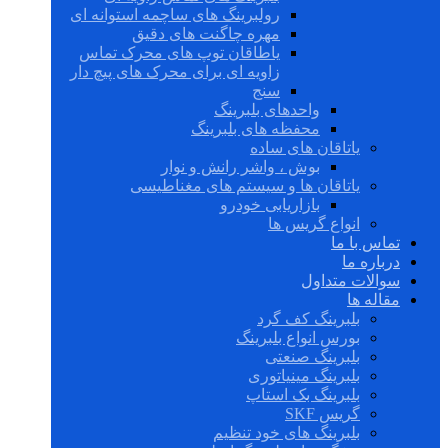
رولبرینگ های ساچمه استوانه ای
مهره چاگنت های دقیق
یاطاقان توپ های محرک تماس
زاویه ای برای محرک های پیچ دار
سنج
واحدهای بلبرینگ
محفظه های بلبرینگ
یاتاقان های ساده
بوش ، واشر رانش و نوار
یاتاقان ها و سیستم های مغناطیسی
بازاریابی خودرو
انواع گریس ها
تماس با ما
درباره ما
سوالات متداول
مقاله ها
بلبرینگ کف گرد
بورس انواع بلبرینگ
بلبرینگ صنعتی
بلبرینگ مینیاتوری
بلبرینگ بک استاپ
گریس SKF
بلبرینگ های خود تنظیم