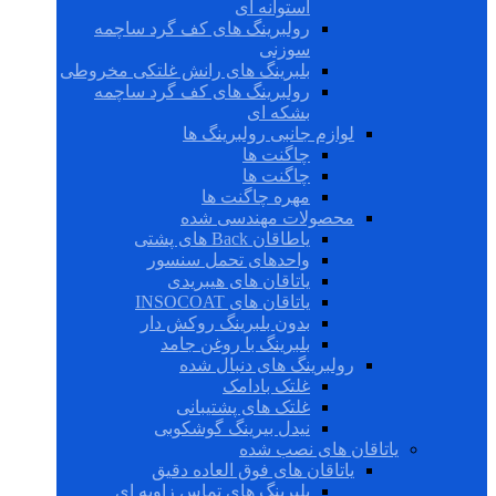
استوانه ای
رولبرینگ های کف گرد ساچمه
سوزنی
بلبرینگ های رانش غلتکی مخروطی
رولبرینگ های کف گرد ساچمه
بشکه ای
لوازم جانبی رولبرینگ ها
چاگنت ها
چاگنت ها
مهره چاگنت ها
محصولات مهندسی شده
یاطاقان Back های پشتی
واحدهای تحمل سنسور
یاتاقان های هیبریدی
یاتاقان های INSOCOAT
بدون بلبرینگ روکش دار
بلبرینگ با روغن جامد
رولبرینگ های دنبال شده
غلتک بادامک
غلتک های پشتیبانی
نیدل بیرینگ گوشکوبی
یاتاقان های نصب شده
یاتاقان های فوق العاده دقیق
بلبرینگ های تماس زاویه ای