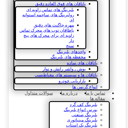
یاتاقان های فوق العاده دقیق
بلبرینگ های تماس زاویه ای
رولبرینگ های ساچمه استوانه
ای
مهره چاگنت های دقیق
یاطاقان توپ های محرک تماس
زاویه ای برای محرک های پیچ
دار
سنج
واحدهای بلبرینگ
محفظه های بلبرینگ
یاتاقان های ساده
بوش ، واشر رانش و نوار
یاتاقان ها و سیستم های مغناطیسی
بازاریابی خودرو
انواع گریس ها
تماس با ما
درباره ما
سوالات متداول
مقاله ها
بلبرینگ کف گرد
بورس انواع بلبرینگ
بلبرینگ صنعتی
بلبرینگ مینیاتوری
بلبرینگ بک استاپ