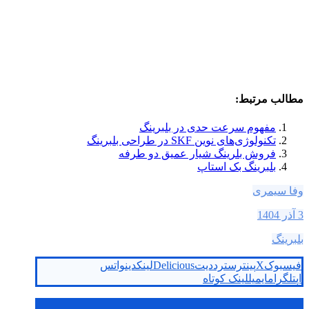
مطالب مرتبط:
مفهوم سرعت حدی در بلبرینگ
تکنولوژی‌های نوین SKF در طراحی بلبرینگ‌
فروش بلرینگ شیار عمیق دو طرفه
بلبرینگ بک استاپ
وفا سیمری
3 آذر 1404
بلبرینگ
فیسبوک
X
پینترست
رددیت
Delicious
لینکدین
واتس
اپ
تلگرام
ایمیل
لینک کوتاه