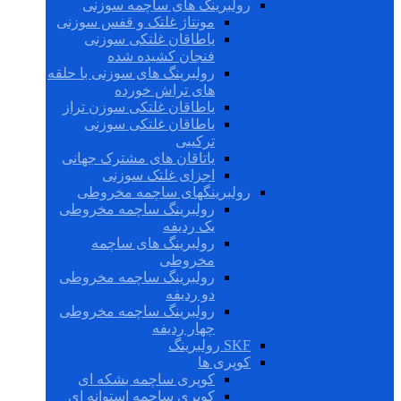
رولبرینگ های ساچمه سوزنی
مونتاژ غلتک و قفس سوزنی
یاطاقان غلتکی سوزنی
فنجان کشیده شده
رولبرینگ های سوزنی با حلقه
های تراش خورده
یاطاقان غلتکی سوزن تراز
یاطاقان غلتکی سوزنی
ترکیبی
یاتاقان های مشترک جهانی
اجزای غلتک سوزنی
رولبرینگهای ساچمه مخروطی
رولبرینگ ساچمه مخروطی
یک ردیفه
رولبرینگ های ساچمه
مخروطی
رولبرینگ ساچمه مخروطی
دو ردیفه
رولبرینگ ساچمه مخروطی
چهار ردیفه
SKF رولبرینگ
کوپری ها
کوپری ساچمه بشکه ای
کوپری ساچمه استوانه ای