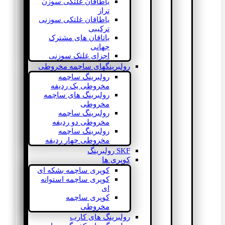
یاطاقان غلتکی سوزن
تراز
یاطاقان غلتکی سوزنی
ترکیبی
یاتاقان های مشترک
جهانی
اجزای غلتک سوزنی
رولبرینگهای ساچمه مخروطی
رولبرینگ ساچمه
مخروطی یک ردیفه
رولبرینگ های ساچمه
مخروطی
رولبرینگ ساچمه
مخروطی دو ردیفه
رولبرینگ ساچمه
مخروطی چهار ردیفه
SKF رولبرینگ
کوپری ها
کوپری ساچمه بشکه ای
کوپری ساچمه استوانه
ای
کوپری ساچمه
مخروطی
رولبرینگ های کارب