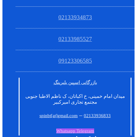
02133934873
02133985527
09123306585
بازرگانی اسپین بلبرینگ
میدان امام خمینی، خ اکباتان، ک ناظم الاطبا جنوبی
مجتمع تجاری امیرکبیر
–
spinbt[at]gmail.com
02133936833
Whatsapp
Telegram