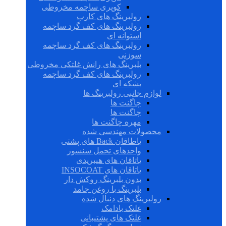
کوپری ساچمه مخروطی
رولبرینگ های کارب
رولبرینگ های کف گرد ساچمه
استوانه ای
رولبرینگ های کف گرد ساچمه
سوزنی
بلبرینگ های رانش غلتکی مخروطی
رولبرینگ های کف گرد ساچمه
بشکه ای
لوازم جانبی رولبرینگ ها
چاگنت ها
چاگنت ها
مهره چاگنت ها
محصولات مهندسی شده
یاطاقان Back های پشتی
واحدهای تحمل سنسور
یاتاقان های هیبریدی
یاتاقان های INSOCOAT
بدون بلبرینگ روکش دار
بلبرینگ با روغن جامد
رولبرینگ های دنبال شده
غلتک بادامک
غلتک های پشتیبانی