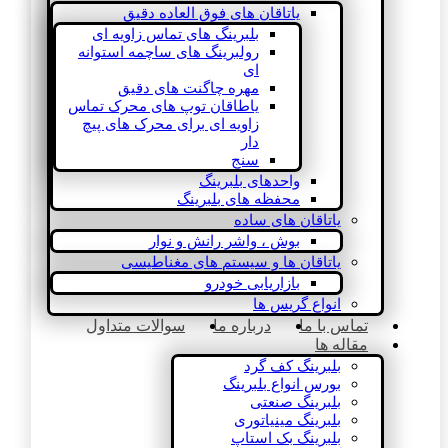
یاتاقان های فوق العاده دقیق
بلبرینگ های تماس زاویه ای
رولبرینگ های ساچمه استوانه
ای
مهره چاگنت های دقیق
یاطاقان توپ های محرک تماس
زاویه ای برای محرک های پیچ
دار
سنج
واحدهای بلبرینگ
محفظه های بلبرینگ
یاتاقان های ساده
بوش ، واشر رانش و نوار
یاتاقان ها و سیستم های مغناطیسی
بازاریابی خودرو
انواع گریس ها
تماس با ما
درباره ما
سوالات متداول
مقاله ها
بلبرینگ کف گرد
بورس انواع بلبرینگ
بلبرینگ صنعتی
بلبرینگ مینیاتوری
بلبرینگ بک استاپ