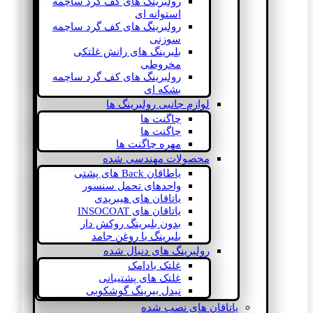
رولبرینگ های کف گرد ساچمه
استوانه ای
رولبرینگ های کف گرد ساچمه
سوزنی
بلبرینگ های رانش غلتکی
مخروطی
رولبرینگ های کف گرد ساچمه
بشکه ای
لوازم جانبی رولبرینگ ها
چاگنت ها
چاگنت ها
مهره چاگنت ها
محصولات مهندسی شده
یاطاقان Back های پشتی
واحدهای تحمل سنسور
یاتاقان های هیبریدی
یاتاقان های INSOCOAT
بدون بلبرینگ روکش دار
بلبرینگ با روغن جامد
رولبرینگ های دنبال شده
غلتک بادامک
غلتک های پشتیبانی
نیدل بیرینگ گوشکوبی
یاتاقان های نصب شده