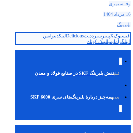
وفا سیمری
16 مرداد 1404
بلبرینگ
فیسبوک
X
پینترست
رددیت
Delicious
لینکدین
واتس
اپ
تلگرام
ایمیل
لینک کوتاه
نقش بلبرینگ SKF در صنایع فولاد و معدن
قبلی
همه‌چیز دربارهٔ بلبرینگ‌های سری 6000 SKF
بعدی