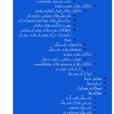
نیدل بیرینگ گوشکوبی
یاتاقان های نصب شده
یاتاقان های فوق العاده دقیق
بلبرینگ های تماس زاویه ای
رولبرینگ های ساچمه استوانه ای
مهره چاگنت های دقیق
یاطاقان توپ های محرک تماس
زاویه ای برای محرک های پیچ دار
سنج
واحدهای بلبرینگ
محفظه های بلبرینگ
یاتاقان های ساده
بوش ، واشر رانش و نوار
یاتاقان ها و سیستم های مغناطیسی
بازاریابی خودرو
انواع گریس ها
تماس با ما
درباره ما
سوالات متداول
مقاله ها
بلبرینگ کف گرد
بورس انواع بلبرینگ
بلبرینگ صنعتی
بلبرینگ مینیاتوری