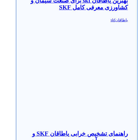
بهترین یاطاقان skf برای صنعت سیمان و
کشاورزی معرفی کامل SKF
یاطاقانskf
راهنمای تشخیص خرابی یاطاقان SKF و