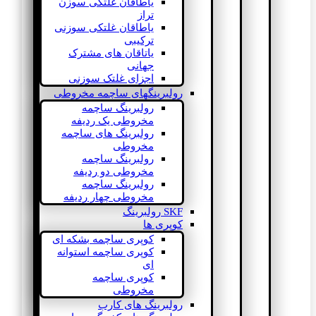
یاطاقان غلتکی سوزن
تراز
یاطاقان غلتکی سوزنی
ترکیبی
یاتاقان های مشترک
جهانی
اجزای غلتک سوزنی
رولبرینگهای ساچمه مخروطی
رولبرینگ ساچمه
مخروطی یک ردیفه
رولبرینگ های ساچمه
مخروطی
رولبرینگ ساچمه
مخروطی دو ردیفه
رولبرینگ ساچمه
مخروطی چهار ردیفه
SKF رولبرینگ
کوپری ها
کوپری ساچمه بشکه ای
کوپری ساچمه استوانه
ای
کوپری ساچمه
مخروطی
رولبرینگ های کارب