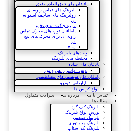
یاتاقان های فوق العاده دقیق
بلبرینگ های تماس زاویه ای
رولبرینگ های ساچمه استوانه
ای
مهره چاگنت های دقیق
یاطاقان توپ های محرک تماس
زاویه ای برای محرک های پیچ
دار
سنج
واحدهای بلبرینگ
محفظه های بلبرینگ
یاتاقان های ساده
بوش ، واشر رانش و نوار
یاتاقان ها و سیستم های مغناطیسی
بازاریابی خودرو
انواع گریس ها
تماس با ما
درباره ما
سوالات متداول
مقاله ها
بلبرینگ کف گرد
بورس انواع بلبرینگ
بلبرینگ صنعتی
بلبرینگ مینیاتوری
بلبرینگ بک استاپ