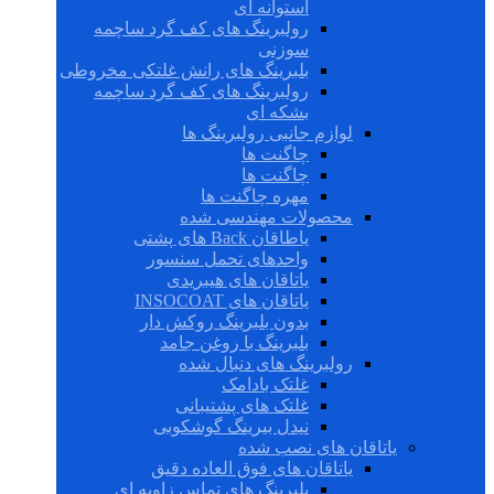
استوانه ای
رولبرینگ های کف گرد ساچمه
سوزنی
بلبرینگ های رانش غلتکی مخروطی
رولبرینگ های کف گرد ساچمه
بشکه ای
لوازم جانبی رولبرینگ ها
چاگنت ها
چاگنت ها
مهره چاگنت ها
محصولات مهندسی شده
یاطاقان Back های پشتی
واحدهای تحمل سنسور
یاتاقان های هیبریدی
یاتاقان های INSOCOAT
بدون بلبرینگ روکش دار
بلبرینگ با روغن جامد
رولبرینگ های دنبال شده
غلتک بادامک
غلتک های پشتیبانی
نیدل بیرینگ گوشکوبی
یاتاقان های نصب شده
یاتاقان های فوق العاده دقیق
بلبرینگ های تماس زاویه ای