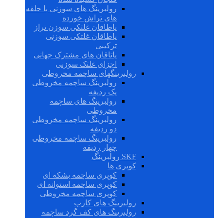
رولبرینگ های سوزنی با حلقه
های تراش خورده
یاطاقان غلتکی سوزن تراز
یاطاقان غلتکی سوزنی
ترکیبی
یاتاقان های مشترک جهانی
اجزای غلتک سوزنی
رولبرینگهای ساچمه مخروطی
رولبرینگ ساچمه مخروطی
یک ردیفه
رولبرینگ های ساچمه
مخروطی
رولبرینگ ساچمه مخروطی
دو ردیفه
رولبرینگ ساچمه مخروطی
چهار ردیفه
SKF رولبرینگ
کوپری ها
کوپری ساچمه بشکه ای
کوپری ساچمه استوانه ای
کوپری ساچمه مخروطی
رولبرینگ های کارب
رولبرینگ های کف گرد ساچمه