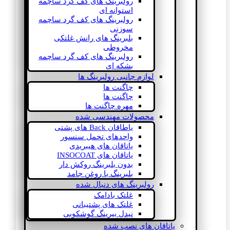
رولبرینگ های کف گرد ساچمه
استوانه ای
رولبرینگ های کف گرد ساچمه
سوزنی
بلبرینگ های رانش غلتکی
مخروطی
رولبرینگ های کف گرد ساچمه
بشکه ای
لوازم جانبی رولبرینگ ها
چاگنت ها
چاگنت ها
مهره چاگنت ها
محصولات مهندسی شده
یاطاقان Back های پشتی
واحدهای تحمل سنسور
یاتاقان های هیبریدی
یاتاقان های INSOCOAT
بدون بلبرینگ روکش دار
بلبرینگ با روغن جامد
رولبرینگ های دنبال شده
غلتک بادامک
غلتک های پشتیبانی
نیدل بیرینگ گوشکوبی
یاتاقان های نصب شده