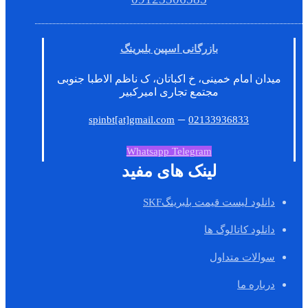
بازرگانی اسپین بلبرینگ
میدان امام خمینی، خ اکباتان، ک ناظم الاطبا جنوبی
مجتمع تجاری امیرکبیر
–
spinbt[at]gmail.com
02133936833
Whatsapp
Telegram
لینک های مفید
دانلود لیست قیمت بلبرینگSKF
دانلود کاتالوگ ها
سوالات متداول
درباره ما