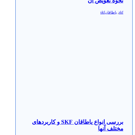
نحوه تعویض آن
skf
,
یاطاقانskf
بررسی انواع یاطاقان SKF و کاربردهای
مختلف آنها