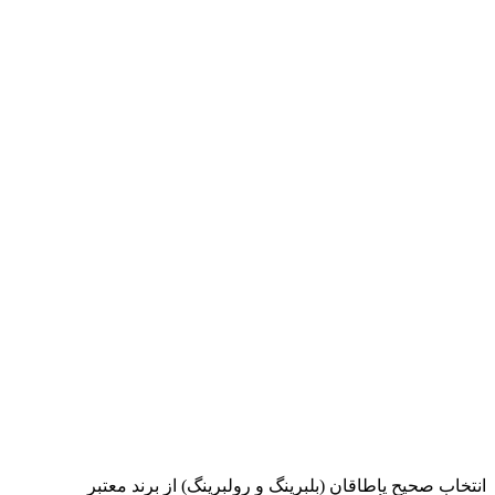
انتخاب صحیح یاطاقان (بلبرینگ و رولبرینگ) از برند معتبر