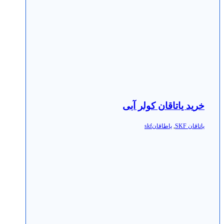
خرید یاتاقان کولر آبی
یاتاقان SKF
,
یاطاقانskf