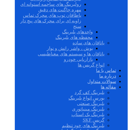
رولبرینگ های ساچمه استوانه ای
مهره چاگنت های دقیق
یاطاقان توپ های محرک تماس
زاویه ای برای محرک های پیچ دار
سنج
واحدهای بلبرینگ
محفظه های بلبرینگ
یاتاقان های ساده
بوش ، واشر رانش و نوار
یاتاقان ها و سیستم های مغناطیسی
بازاریابی خودرو
انواع گریس ها
تماس با ما
درباره ما
سوالات متداول
مقاله ها
بلبرینگ کف گرد
بورس انواع بلبرینگ
بلبرینگ صنعتی
بلبرینگ مینیاتوری
بلبرینگ بک استاپ
گریس SKF
بلبرینگ های خود تنظیم