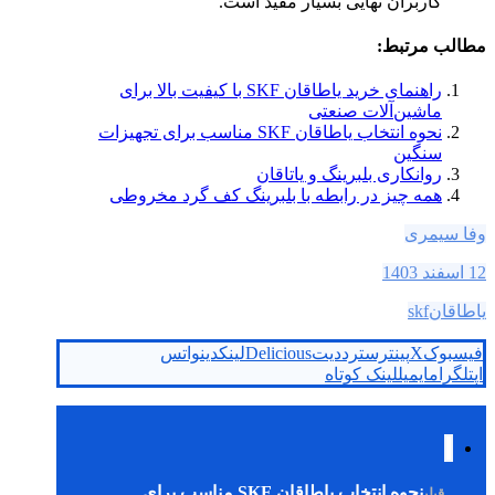
کاربران نهایی بسیار مفید است.
مطالب مرتبط:
راهنمای خرید یاطاقان SKF با کیفیت بالا برای
ماشین‌آلات صنعتی
نحوه انتخاب یاطاقان SKF مناسب برای تجهیزات
سنگین
روانکاری بلبرینگ و یاتاقان
همه چیز در رابطه با بلبرینگ کف گرد مخروطی
وفا سیمری
12 اسفند 1403
یاطاقانskf
فیسبوک
X
پینترست
رددیت
Delicious
لینکدین
واتس
اپ
تلگرام
ایمیل
لینک کوتاه
نحوه انتخاب یاطاقان SKF مناسب برای
قبلی