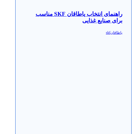
راهنمای انتخاب یاطاقان SKF مناسب
برای صنایع غذایی
یاطاقانskf