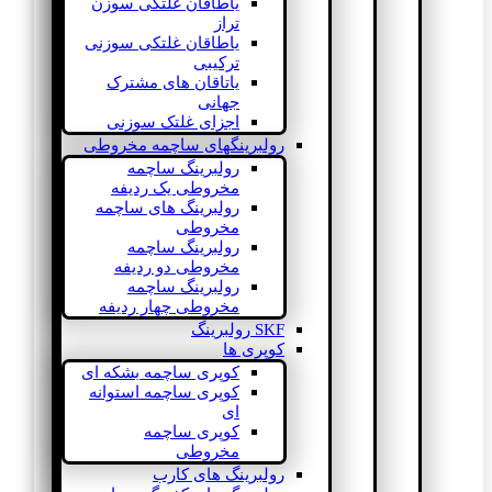
یاطاقان غلتکی سوزن
تراز
یاطاقان غلتکی سوزنی
ترکیبی
یاتاقان های مشترک
جهانی
اجزای غلتک سوزنی
رولبرینگهای ساچمه مخروطی
رولبرینگ ساچمه
مخروطی یک ردیفه
رولبرینگ های ساچمه
مخروطی
رولبرینگ ساچمه
مخروطی دو ردیفه
رولبرینگ ساچمه
مخروطی چهار ردیفه
SKF رولبرینگ
کوپری ها
کوپری ساچمه بشکه ای
کوپری ساچمه استوانه
ای
کوپری ساچمه
مخروطی
رولبرینگ های کارب