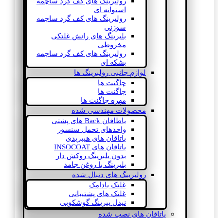
رولبرینگ های کف گرد ساچمه
استوانه ای
رولبرینگ های کف گرد ساچمه
سوزنی
بلبرینگ های رانش غلتکی
مخروطی
رولبرینگ های کف گرد ساچمه
بشکه ای
لوازم جانبی رولبرینگ ها
چاگنت ها
چاگنت ها
مهره چاگنت ها
محصولات مهندسی شده
یاطاقان Back های پشتی
واحدهای تحمل سنسور
یاتاقان های هیبریدی
یاتاقان های INSOCOAT
بدون بلبرینگ روکش دار
بلبرینگ با روغن جامد
رولبرینگ های دنبال شده
غلتک بادامک
غلتک های پشتیبانی
نیدل بیرینگ گوشکوبی
یاتاقان های نصب شده