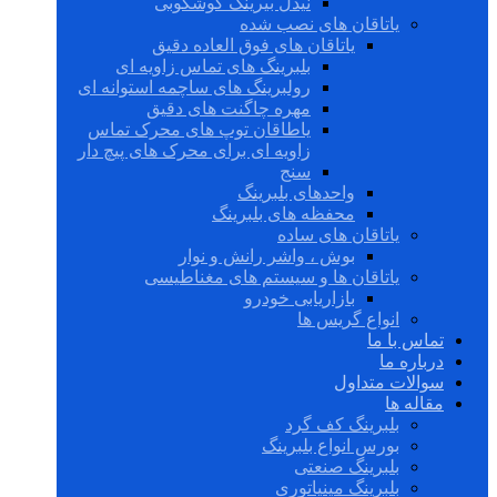
نیدل بیرینگ گوشکوبی
یاتاقان های نصب شده
یاتاقان های فوق العاده دقیق
بلبرینگ های تماس زاویه ای
رولبرینگ های ساچمه استوانه ای
مهره چاگنت های دقیق
یاطاقان توپ های محرک تماس
زاویه ای برای محرک های پیچ دار
سنج
واحدهای بلبرینگ
محفظه های بلبرینگ
یاتاقان های ساده
بوش ، واشر رانش و نوار
یاتاقان ها و سیستم های مغناطیسی
بازاریابی خودرو
انواع گریس ها
تماس با ما
درباره ما
سوالات متداول
مقاله ها
بلبرینگ کف گرد
بورس انواع بلبرینگ
بلبرینگ صنعتی
بلبرینگ مینیاتوری