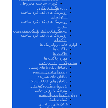
کوپری ساچمه مخروطی
رولبرینگ های کارب
رولبرینگ های کف گرد ساچمه
استوانه ای
رولبرینگ های کف گرد ساچمه
سوزنی
بلبرینگ های رانش غلتکی مخروطی
رولبرینگ های کف گرد ساچمه
بشکه ای
لوازم جانبی رولبرینگ ها
چاگنت ها
چاگنت ها
مهره چاگنت ها
محصولات مهندسی شده
یاطاقان Back های پشتی
واحدهای تحمل سنسور
یاتاقان های هیبریدی
یاتاقان های INSOCOAT
بدون بلبرینگ روکش دار
بلبرینگ با روغن جامد
رولبرینگ های دنبال شده
غلتک بادامک
غلتک های پشتیبانی