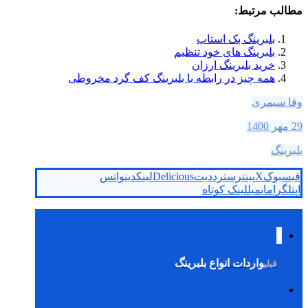
مطالب مرتبط:
بلبرینگ بک استاپ
بلبرینگ های خود تنظیم
خرید بلبرینگ ارزان
همه چیز در رابطه با بلبرینگ کف گرد مخروطی
وفا سیمری
29 مهر 1400
بلبرینگ
فیسبوک
X
پینترست
رددیت
Delicious
لینکدین
واتس
اپ
تلگرام
ایمیل
لینک کوتاه
واردات انواع بلبرینگ
قبلی