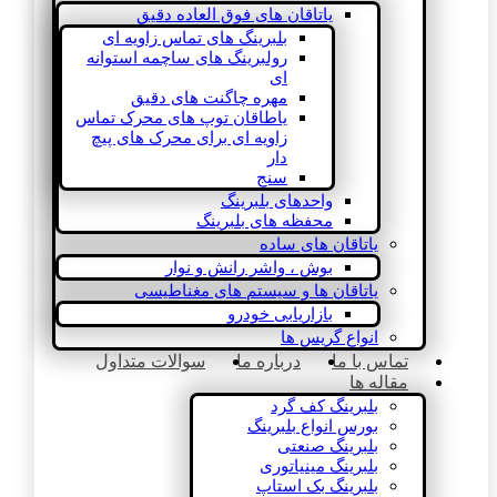
یاتاقان های فوق العاده دقیق
بلبرینگ های تماس زاویه ای
رولبرینگ های ساچمه استوانه
ای
مهره چاگنت های دقیق
یاطاقان توپ های محرک تماس
زاویه ای برای محرک های پیچ
دار
سنج
واحدهای بلبرینگ
محفظه های بلبرینگ
یاتاقان های ساده
بوش ، واشر رانش و نوار
یاتاقان ها و سیستم های مغناطیسی
بازاریابی خودرو
انواع گریس ها
تماس با ما
درباره ما
سوالات متداول
مقاله ها
بلبرینگ کف گرد
بورس انواع بلبرینگ
بلبرینگ صنعتی
بلبرینگ مینیاتوری
بلبرینگ بک استاپ