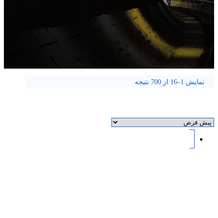
نمایش 1–16 از 700 نتیجه