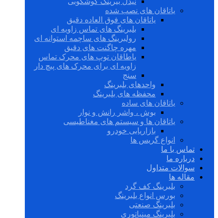
نیدل بیرینگ گوشکوبی
یاتاقان های نصب شده
یاتاقان های فوق العاده دقیق
بلبرینگ های تماس زاویه ای
رولبرینگ های ساچمه استوانه ای
مهره چاگنت های دقیق
یاطاقان توپ های محرک تماس
زاویه ای برای محرک های پیچ دار
سنج
واحدهای بلبرینگ
محفظه های بلبرینگ
یاتاقان های ساده
بوش ، واشر رانش و نوار
یاتاقان ها و سیستم های مغناطیسی
بازاریابی خودرو
انواع گریس ها
تماس با ما
درباره ما
سوالات متداول
مقاله ها
بلبرینگ کف گرد
بورس انواع بلبرینگ
بلبرینگ صنعتی
بلبرینگ مینیاتوری