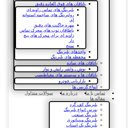
یاتاقان های فوق العاده دقیق
بلبرینگ های تماس زاویه ای
رولبرینگ های ساچمه استوانه
ای
مهره چاگنت های دقیق
یاطاقان توپ های محرک تماس
زاویه ای برای محرک های پیچ
دار
سنج
واحدهای بلبرینگ
محفظه های بلبرینگ
یاتاقان های ساده
بوش ، واشر رانش و نوار
یاتاقان ها و سیستم های مغناطیسی
بازاریابی خودرو
انواع گریس ها
تماس با ما
درباره ما
سوالات متداول
مقاله ها
بلبرینگ کف گرد
بورس انواع بلبرینگ
بلبرینگ صنعتی
بلبرینگ مینیاتوری
بلبرینگ بک استاپ