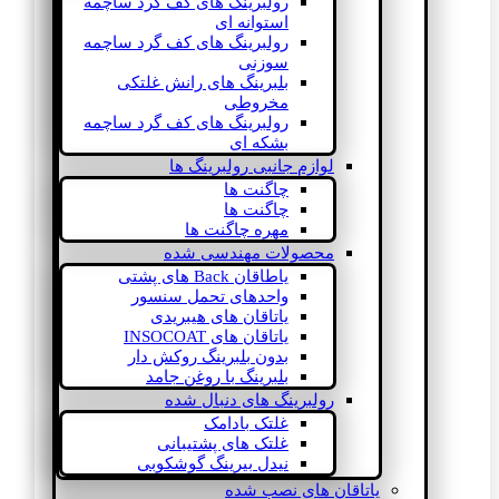
رولبرینگ های کف گرد ساچمه
استوانه ای
رولبرینگ های کف گرد ساچمه
سوزنی
بلبرینگ های رانش غلتکی
مخروطی
رولبرینگ های کف گرد ساچمه
بشکه ای
لوازم جانبی رولبرینگ ها
چاگنت ها
چاگنت ها
مهره چاگنت ها
محصولات مهندسی شده
یاطاقان Back های پشتی
واحدهای تحمل سنسور
یاتاقان های هیبریدی
یاتاقان های INSOCOAT
بدون بلبرینگ روکش دار
بلبرینگ با روغن جامد
رولبرینگ های دنبال شده
غلتک بادامک
غلتک های پشتیبانی
نیدل بیرینگ گوشکوبی
یاتاقان های نصب شده