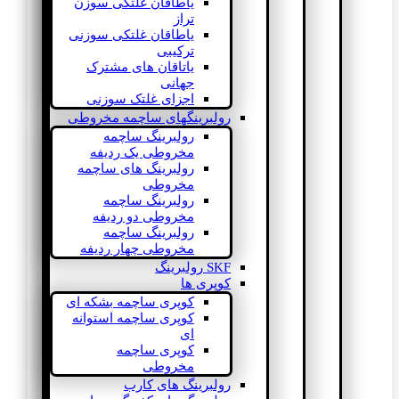
یاطاقان غلتکی سوزن
تراز
یاطاقان غلتکی سوزنی
ترکیبی
یاتاقان های مشترک
جهانی
اجزای غلتک سوزنی
رولبرینگهای ساچمه مخروطی
رولبرینگ ساچمه
مخروطی یک ردیفه
رولبرینگ های ساچمه
مخروطی
رولبرینگ ساچمه
مخروطی دو ردیفه
رولبرینگ ساچمه
مخروطی چهار ردیفه
SKF رولبرینگ
کوپری ها
کوپری ساچمه بشکه ای
کوپری ساچمه استوانه
ای
کوپری ساچمه
مخروطی
رولبرینگ های کارب