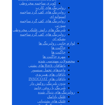
کوپری ساچمه مخروطی
رولبرینگ های کارب
رولبرینگ های کف گرد ساچمه
استوانه ای
رولبرینگ های کف گرد ساچمه
سوزنی
بلبرینگ های رانش غلتکی مخروطی
رولبرینگ های کف گرد ساچمه
بشکه ای
لوازم جانبی رولبرینگ ها
چاگنت ها
چاگنت ها
مهره چاگنت ها
محصولات مهندسی شده
یاطاقان Back های پشتی
واحدهای تحمل سنسور
یاتاقان های هیبریدی
یاتاقان های INSOCOAT
بدون بلبرینگ روکش دار
بلبرینگ با روغن جامد
رولبرینگ های دنبال شده
غلتک بادامک
غلتک های پشتیبانی